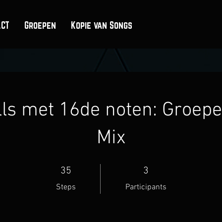
ACT
Groepen
Kopie van Songs
ills met 16de noten: Groep
Mix
35 Steps
3 Participants
35
3
Steps
Participants