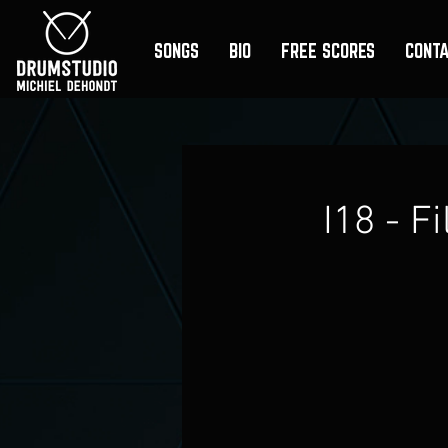
SONGS
BIO
FREE SCORES
CONT
I18 - F