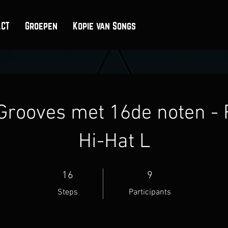
ACT
Groepen
Kopie van Songs
Grooves met 16de noten - 
Hi-Hat L
16 Steps
9 Participants
16
9
Steps
Participants