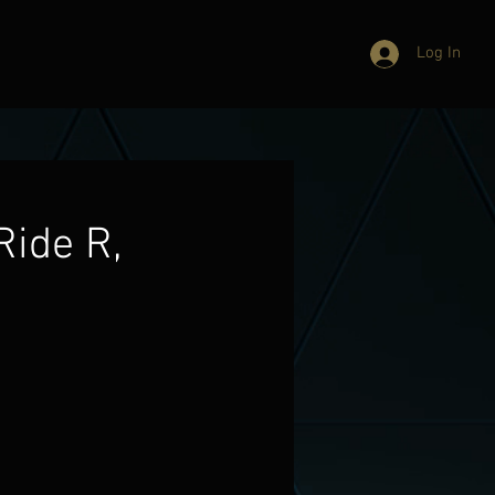
Log In
Ride R,