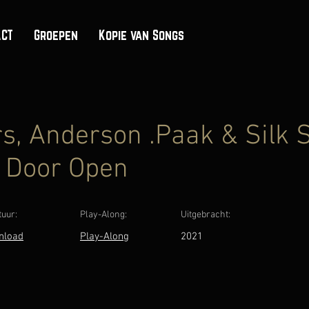
ACT
Groepen
Kopie van Songs
s, Anderson .Paak & Silk S
 Door Open
tuur:
Play-Along:
Uitgebracht:
nload
Play-Along
2021