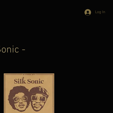
Log In
onic -